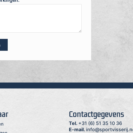
erkingen:
n
aar
Contactgegevens
Tel.
+31 (6) 51 35 10 36
en
E-mail.
info@sportvisserij.n
rzee