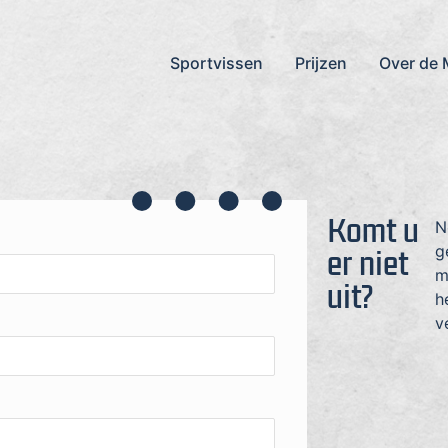
Sportvissen
Prijzen
Over de 
Komt u
N
g
er niet
m
uit?
h
v