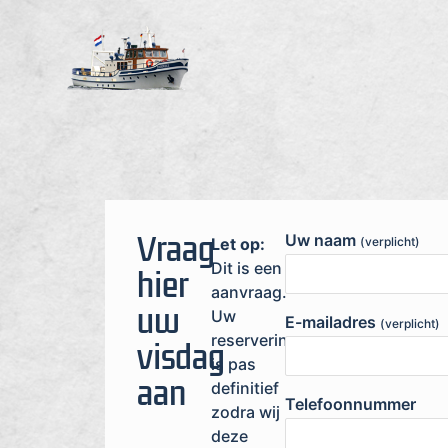
Vraag
Uw naam
Let op:
(verplicht)
Dit is een
hier
aanvraag.
uw
Uw
E-mailadres
(verplicht)
reservering
visdag
is pas
aan
definitief
Telefoonnummer
zodra wij
deze