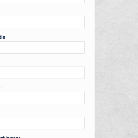
tie
: