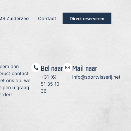
MS Zuiderzee
Contact
Direct reserveren
eem dan
Bel naar
Mail naar
erust contact
+31 (6)
info@sportvisserij.net
et ons op, we
51 35 10
elpen u graag
36
erder!