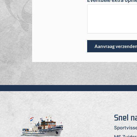
Eventuele extra opm
Aanvraag verzende
Snel n
Sportviss
MS Zuide